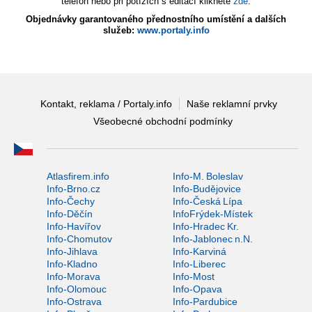
telefon nebo při potížích s editací klikněte
zde
.
Objednávky garantovaného přednostního umístění a dalších
služeb:
www.portaly.info
Kontakt, reklama / Portaly.info
Naše reklamní prvky
Všeobecné obchodní podmínky
Atlasfirem.info
Info-M. Boleslav
Info-Brno.cz
Info-Budějovice
Info-Čechy
Info-Česká Lípa
Info-Děčín
InfoFrýdek-Místek
Info-Havířov
Info-Hradec Kr.
Info-Chomutov
Info-Jablonec n.N.
Info-Jihlava
Info-Karviná
Info-Kladno
Info-Liberec
Info-Morava
Info-Most
Info-Olomouc
Info-Opava
Info-Ostrava
Info-Pardubice