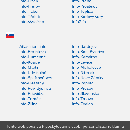
Info-Plzeň
Info-Praha
Info-Přerov
Info-Prostějov
Info-Tábor
Info-Teplice
Info-Třebíč
Info-Karlovy Vary
Info-Vysočina
InfoZlín
Atlasfiriem.info
Info-Bardejov
Info-Bratislava
Info-Ban. Bystrica
Info-Humenné
Info-Komárno
Info-Košice
Info-Levice
Info-Martin
Info-Michalovce
Info-L. Mikuláš
Info-Nitra.sk
Info-Sp. Nová Ves
Info-Nové Zámky
Info-Piešťany
Info-Poprad
Info-Pov. Bystrica
Info-Prešov
Info-Prievidza
Info-Slovensko
Info-Trenčín
Info-Trnava
Info-Žilina
Info-Zvolen
Tento web používá k poskytování služeb, personalizaci reklam a