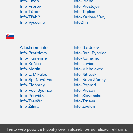
Info-Plzeň
Info-Praha
Info-Přerov
Info-Prostějov
Info-Tábor
Info-Teplice
Info-Třebíč
Info-Karlovy Vary
Info-Vysočina
InfoZlín
Atlasfiriem.info
Info-Bardejov
Info-Bratislava
Info-Ban. Bystrica
Info-Humenné
Info-Komárno
Info-Košice
Info-Levice
Info-Martin
Info-Michalovce
Info-L. Mikuláš
Info-Nitra.sk
Info-Sp. Nová Ves
Info-Nové Zámky
Info-Piešťany
Info-Poprad
Info-Pov. Bystrica
Info-Prešov
Info-Prievidza
Info-Slovensko
Info-Trenčín
Info-Trnava
Info-Žilina
Info-Zvolen
Tento web používá k poskytování služeb, personalizaci reklam a