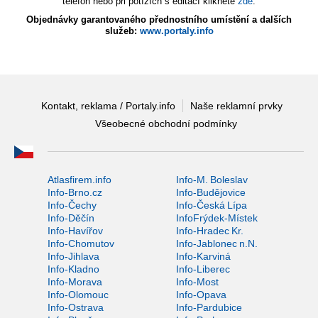
telefon nebo při potížích s editací klikněte
zde
.
Objednávky garantovaného přednostního umístění a dalších
služeb:
www.portaly.info
Kontakt, reklama / Portaly.info
Naše reklamní prvky
Všeobecné obchodní podmínky
Atlasfirem.info
Info-M. Boleslav
Info-Brno.cz
Info-Budějovice
Info-Čechy
Info-Česká Lípa
Info-Děčín
InfoFrýdek-Místek
Info-Havířov
Info-Hradec Kr.
Info-Chomutov
Info-Jablonec n.N.
Info-Jihlava
Info-Karviná
Info-Kladno
Info-Liberec
Info-Morava
Info-Most
Info-Olomouc
Info-Opava
Info-Ostrava
Info-Pardubice