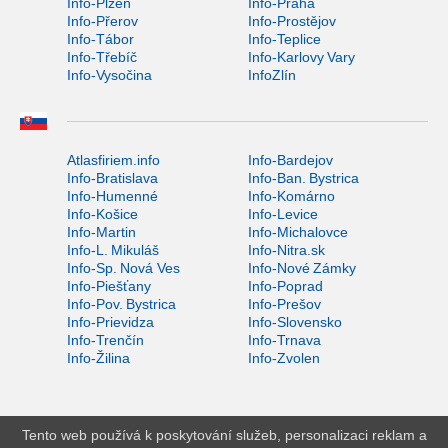
Info-Plzeň
Info-Praha
Info-Přerov
Info-Prostějov
Info-Tábor
Info-Teplice
Info-Třebíč
Info-Karlovy Vary
Info-Vysočina
InfoZlín
Atlasfiriem.info
Info-Bardejov
Info-Bratislava
Info-Ban. Bystrica
Info-Humenné
Info-Komárno
Info-Košice
Info-Levice
Info-Martin
Info-Michalovce
Info-L. Mikuláš
Info-Nitra.sk
Info-Sp. Nová Ves
Info-Nové Zámky
Info-Piešťany
Info-Poprad
Info-Pov. Bystrica
Info-Prešov
Info-Prievidza
Info-Slovensko
Info-Trenčín
Info-Trnava
Info-Žilina
Info-Zvolen
Tento web používá k poskytování služeb, personalizaci reklam a