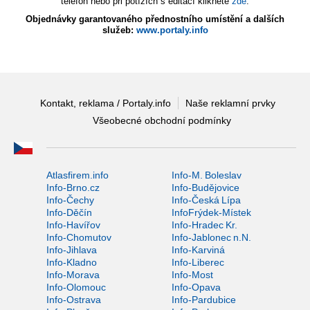
telefon nebo při potížích s editací klikněte
zde
.
Objednávky garantovaného přednostního umístění a dalších
služeb:
www.portaly.info
Kontakt, reklama / Portaly.info
Naše reklamní prvky
Všeobecné obchodní podmínky
Atlasfirem.info
Info-M. Boleslav
Info-Brno.cz
Info-Budějovice
Info-Čechy
Info-Česká Lípa
Info-Děčín
InfoFrýdek-Místek
Info-Havířov
Info-Hradec Kr.
Info-Chomutov
Info-Jablonec n.N.
Info-Jihlava
Info-Karviná
Info-Kladno
Info-Liberec
Info-Morava
Info-Most
Info-Olomouc
Info-Opava
Info-Ostrava
Info-Pardubice