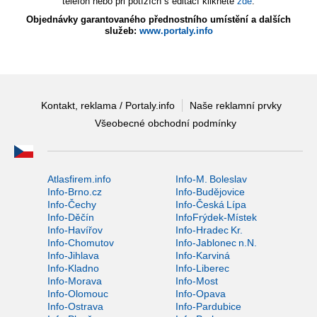
telefon nebo při potížích s editací klikněte
zde
.
Objednávky garantovaného přednostního umístění a dalších
služeb:
www.portaly.info
Kontakt, reklama / Portaly.info
Naše reklamní prvky
Všeobecné obchodní podmínky
Atlasfirem.info
Info-M. Boleslav
Info-Brno.cz
Info-Budějovice
Info-Čechy
Info-Česká Lípa
Info-Děčín
InfoFrýdek-Místek
Info-Havířov
Info-Hradec Kr.
Info-Chomutov
Info-Jablonec n.N.
Info-Jihlava
Info-Karviná
Info-Kladno
Info-Liberec
Info-Morava
Info-Most
Info-Olomouc
Info-Opava
Info-Ostrava
Info-Pardubice