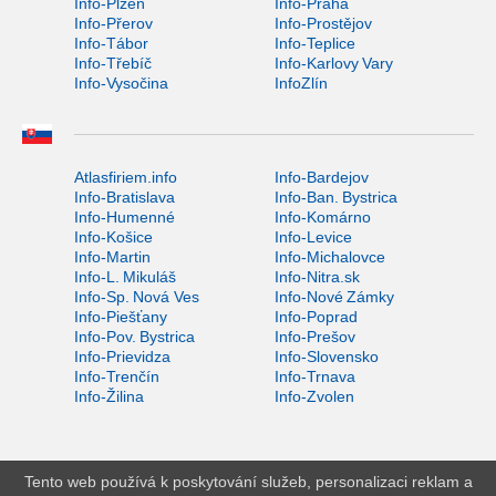
Info-Plzeň
Info-Praha
Info-Přerov
Info-Prostějov
Info-Tábor
Info-Teplice
Info-Třebíč
Info-Karlovy Vary
Info-Vysočina
InfoZlín
Atlasfiriem.info
Info-Bardejov
Info-Bratislava
Info-Ban. Bystrica
Info-Humenné
Info-Komárno
Info-Košice
Info-Levice
Info-Martin
Info-Michalovce
Info-L. Mikuláš
Info-Nitra.sk
Info-Sp. Nová Ves
Info-Nové Zámky
Info-Piešťany
Info-Poprad
Info-Pov. Bystrica
Info-Prešov
Info-Prievidza
Info-Slovensko
Info-Trenčín
Info-Trnava
Info-Žilina
Info-Zvolen
Tento web používá k poskytování služeb, personalizaci reklam a