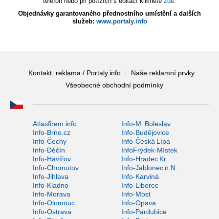
telefon nebo při potížích s editací klikněte
zde
.
Objednávky garantovaného přednostního umístění a dalších
služeb:
www.portaly.info
Kontakt, reklama / Portaly.info
Naše reklamní prvky
Všeobecné obchodní podmínky
Atlasfirem.info
Info-M. Boleslav
Info-Brno.cz
Info-Budějovice
Info-Čechy
Info-Česká Lípa
Info-Děčín
InfoFrýdek-Místek
Info-Havířov
Info-Hradec Kr.
Info-Chomutov
Info-Jablonec n.N.
Info-Jihlava
Info-Karviná
Info-Kladno
Info-Liberec
Info-Morava
Info-Most
Info-Olomouc
Info-Opava
Info-Ostrava
Info-Pardubice