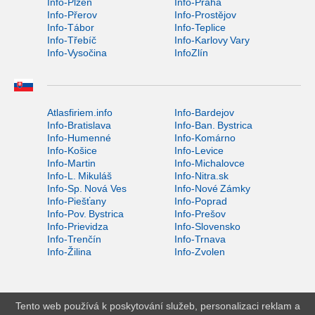
Info-Plzeň
Info-Praha
Info-Přerov
Info-Prostějov
Info-Tábor
Info-Teplice
Info-Třebíč
Info-Karlovy Vary
Info-Vysočina
InfoZlín
Atlasfiriem.info
Info-Bardejov
Info-Bratislava
Info-Ban. Bystrica
Info-Humenné
Info-Komárno
Info-Košice
Info-Levice
Info-Martin
Info-Michalovce
Info-L. Mikuláš
Info-Nitra.sk
Info-Sp. Nová Ves
Info-Nové Zámky
Info-Piešťany
Info-Poprad
Info-Pov. Bystrica
Info-Prešov
Info-Prievidza
Info-Slovensko
Info-Trenčín
Info-Trnava
Info-Žilina
Info-Zvolen
Tento web používá k poskytování služeb, personalizaci reklam a