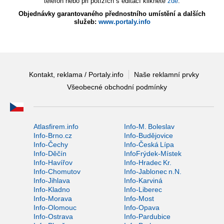
telefon nebo při potížích s editací klikněte
zde
.
Objednávky garantovaného přednostního umístění a dalších
služeb:
www.portaly.info
Kontakt, reklama / Portaly.info
Naše reklamní prvky
Všeobecné obchodní podmínky
Atlasfirem.info
Info-M. Boleslav
Info-Brno.cz
Info-Budějovice
Info-Čechy
Info-Česká Lípa
Info-Děčín
InfoFrýdek-Místek
Info-Havířov
Info-Hradec Kr.
Info-Chomutov
Info-Jablonec n.N.
Info-Jihlava
Info-Karviná
Info-Kladno
Info-Liberec
Info-Morava
Info-Most
Info-Olomouc
Info-Opava
Info-Ostrava
Info-Pardubice