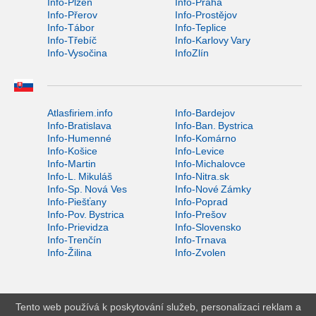
Info-Plzeň
Info-Praha
Info-Přerov
Info-Prostějov
Info-Tábor
Info-Teplice
Info-Třebíč
Info-Karlovy Vary
Info-Vysočina
InfoZlín
Atlasfiriem.info
Info-Bardejov
Info-Bratislava
Info-Ban. Bystrica
Info-Humenné
Info-Komárno
Info-Košice
Info-Levice
Info-Martin
Info-Michalovce
Info-L. Mikuláš
Info-Nitra.sk
Info-Sp. Nová Ves
Info-Nové Zámky
Info-Piešťany
Info-Poprad
Info-Pov. Bystrica
Info-Prešov
Info-Prievidza
Info-Slovensko
Info-Trenčín
Info-Trnava
Info-Žilina
Info-Zvolen
Tento web používá k poskytování služeb, personalizaci reklam a