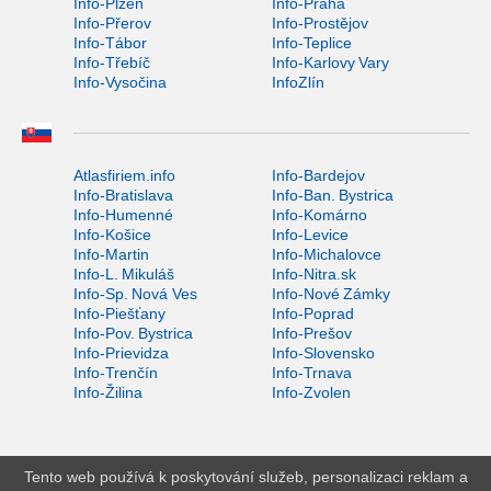
Info-Plzeň
Info-Praha
Info-Přerov
Info-Prostějov
Info-Tábor
Info-Teplice
Info-Třebíč
Info-Karlovy Vary
Info-Vysočina
InfoZlín
Atlasfiriem.info
Info-Bardejov
Info-Bratislava
Info-Ban. Bystrica
Info-Humenné
Info-Komárno
Info-Košice
Info-Levice
Info-Martin
Info-Michalovce
Info-L. Mikuláš
Info-Nitra.sk
Info-Sp. Nová Ves
Info-Nové Zámky
Info-Piešťany
Info-Poprad
Info-Pov. Bystrica
Info-Prešov
Info-Prievidza
Info-Slovensko
Info-Trenčín
Info-Trnava
Info-Žilina
Info-Zvolen
Tento web používá k poskytování služeb, personalizaci reklam a