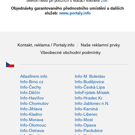
telefon nebo při potížích s editací klikněte
zde
.
Objednávky garantovaného přednostního umístění a dalších
služeb:
www.portaly.info
Kontakt, reklama / Portaly.info
Naše reklamní prvky
Všeobecné obchodní podmínky
Atlasfirem.info
Info-M. Boleslav
Info-Brno.cz
Info-Budějovice
Info-Čechy
Info-Česká Lípa
Info-Děčín
InfoFrýdek-Místek
Info-Havířov
Info-Hradec Kr.
Info-Chomutov
Info-Jablonec n.N.
Info-Jihlava
Info-Karviná
Info-Kladno
Info-Liberec
Info-Morava
Info-Most
Info-Olomouc
Info-Opava
Info-Ostrava
Info-Pardubice