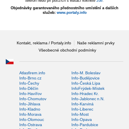
telefon nebo při potížích s editací klikněte
zde
.
Objednávky garantovaného přednostního umístění a dalších
služeb:
www.portaly.info
Kontakt, reklama / Portaly.info
Naše reklamní prvky
Všeobecné obchodní podmínky
Atlasfirem.info
Info-M. Boleslav
Info-Brno.cz
Info-Budějovice
Info-Čechy
Info-Česká Lípa
Info-Děčín
InfoFrýdek-Místek
Info-Havířov
Info-Hradec Kr.
Info-Chomutov
Info-Jablonec n.N.
Info-Jihlava
Info-Karviná
Info-Kladno
Info-Liberec
Info-Morava
Info-Most
Info-Olomouc
Info-Opava
Info-Ostrava
Info-Pardubice