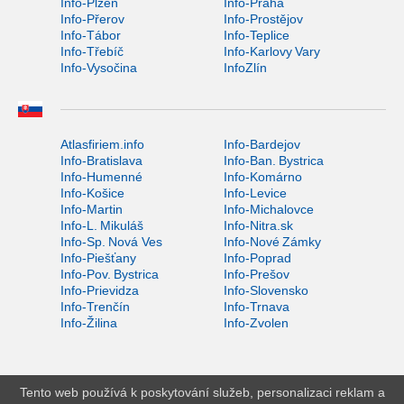
Info-Plzeň
Info-Praha
Info-Přerov
Info-Prostějov
Info-Tábor
Info-Teplice
Info-Třebíč
Info-Karlovy Vary
Info-Vysočina
InfoZlín
Atlasfiriem.info
Info-Bardejov
Info-Bratislava
Info-Ban. Bystrica
Info-Humenné
Info-Komárno
Info-Košice
Info-Levice
Info-Martin
Info-Michalovce
Info-L. Mikuláš
Info-Nitra.sk
Info-Sp. Nová Ves
Info-Nové Zámky
Info-Piešťany
Info-Poprad
Info-Pov. Bystrica
Info-Prešov
Info-Prievidza
Info-Slovensko
Info-Trenčín
Info-Trnava
Info-Žilina
Info-Zvolen
Tento web používá k poskytování služeb, personalizaci reklam a