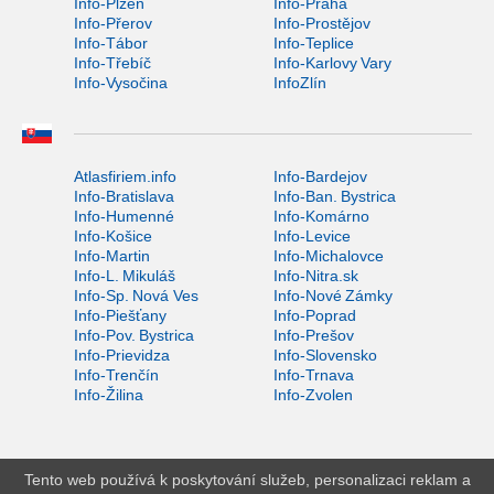
Info-Plzeň
Info-Praha
Info-Přerov
Info-Prostějov
Info-Tábor
Info-Teplice
Info-Třebíč
Info-Karlovy Vary
Info-Vysočina
InfoZlín
Atlasfiriem.info
Info-Bardejov
Info-Bratislava
Info-Ban. Bystrica
Info-Humenné
Info-Komárno
Info-Košice
Info-Levice
Info-Martin
Info-Michalovce
Info-L. Mikuláš
Info-Nitra.sk
Info-Sp. Nová Ves
Info-Nové Zámky
Info-Piešťany
Info-Poprad
Info-Pov. Bystrica
Info-Prešov
Info-Prievidza
Info-Slovensko
Info-Trenčín
Info-Trnava
Info-Žilina
Info-Zvolen
Tento web používá k poskytování služeb, personalizaci reklam a