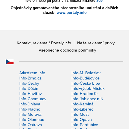
telefon nebo při potížích s editací klikněte
zde
.
Objednávky garantovaného přednostního umístění a dalších
služeb:
www.portaly.info
Kontakt, reklama / Portaly.info
Naše reklamní prvky
Všeobecné obchodní podmínky
Atlasfirem.info
Info-M. Boleslav
Info-Brno.cz
Info-Budějovice
Info-Čechy
Info-Česká Lípa
Info-Děčín
InfoFrýdek-Místek
Info-Havířov
Info-Hradec Kr.
Info-Chomutov
Info-Jablonec n.N.
Info-Jihlava
Info-Karviná
Info-Kladno
Info-Liberec
Info-Morava
Info-Most
Info-Olomouc
Info-Opava
Info-Ostrava
Info-Pardubice