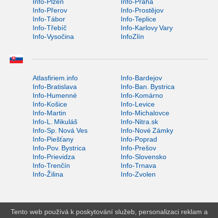
Info-Plzeň
Info-Praha
Info-Přerov
Info-Prostějov
Info-Tábor
Info-Teplice
Info-Třebíč
Info-Karlovy Vary
Info-Vysočina
InfoZlín
Atlasfiriem.info
Info-Bardejov
Info-Bratislava
Info-Ban. Bystrica
Info-Humenné
Info-Komárno
Info-Košice
Info-Levice
Info-Martin
Info-Michalovce
Info-L. Mikuláš
Info-Nitra.sk
Info-Sp. Nová Ves
Info-Nové Zámky
Info-Piešťany
Info-Poprad
Info-Pov. Bystrica
Info-Prešov
Info-Prievidza
Info-Slovensko
Info-Trenčín
Info-Trnava
Info-Žilina
Info-Zvolen
Tento web používá k poskytování služeb, personalizaci reklam a