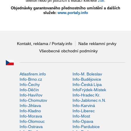
telefon nebo při potížích s editací klikněte
zde
.
Objednávky garantovaného přednostního umístění a dalších
služeb:
www.portaly.info
Kontakt, reklama / Portaly.info
Naše reklamní prvky
Všeobecné obchodní podmínky
Atlasfirem.info
Info-M. Boleslav
Info-Brno.cz
Info-Budějovice
Info-Čechy
Info-Česká Lípa
Info-Děčín
InfoFrýdek-Místek
Info-Havířov
Info-Hradec Kr.
Info-Chomutov
Info-Jablonec n.N.
Info-Jihlava
Info-Karviná
Info-Kladno
Info-Liberec
Info-Morava
Info-Most
Info-Olomouc
Info-Opava
Info-Ostrava
Info-Pardubice