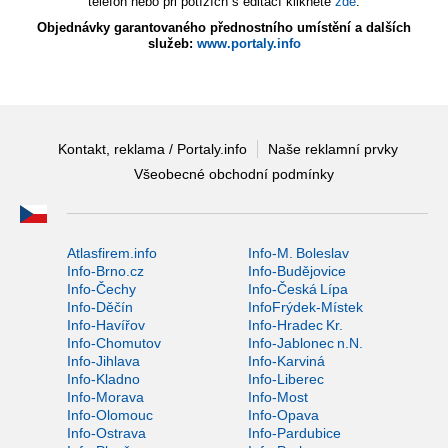
telefon nebo při potížích s editací klikněte
zde
.
Objednávky garantovaného přednostního umístění a dalších
služeb:
www.portaly.info
Kontakt, reklama / Portaly.info
Naše reklamní prvky
Všeobecné obchodní podmínky
Atlasfirem.info
Info-M. Boleslav
Info-Brno.cz
Info-Budějovice
Info-Čechy
Info-Česká Lípa
Info-Děčín
InfoFrýdek-Místek
Info-Havířov
Info-Hradec Kr.
Info-Chomutov
Info-Jablonec n.N.
Info-Jihlava
Info-Karviná
Info-Kladno
Info-Liberec
Info-Morava
Info-Most
Info-Olomouc
Info-Opava
Info-Ostrava
Info-Pardubice