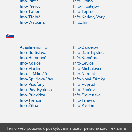
Info-Plzeň
Info-Praha
Info-Přerov
Info-Prostějov
Info-Tábor
Info-Teplice
Info-Třebíč
Info-Karlovy Vary
Info-Vysočina
InfoZlín
Atlasfiriem.info
Info-Bardejov
Info-Bratislava
Info-Ban. Bystrica
Info-Humenné
Info-Komárno
Info-Košice
Info-Levice
Info-Martin
Info-Michalovce
Info-L. Mikuláš
Info-Nitra.sk
Info-Sp. Nová Ves
Info-Nové Zámky
Info-Piešťany
Info-Poprad
Info-Pov. Bystrica
Info-Prešov
Info-Prievidza
Info-Slovensko
Info-Trenčín
Info-Trnava
Info-Žilina
Info-Zvolen
Tento web používá k poskytování služeb, personalizaci reklam a