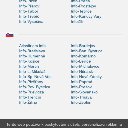
Info-Plzeň
Info-Praha
Info-Přerov
Info-Prostějov
Info-Tábor
Info-Teplice
Info-Třebíč
Info-Karlovy Vary
Info-Vysočina
InfoZlín
Atlasfiriem.info
Info-Bardejov
Info-Bratislava
Info-Ban. Bystrica
Info-Humenné
Info-Komárno
Info-Košice
Info-Levice
Info-Martin
Info-Michalovce
Info-L. Mikuláš
Info-Nitra.sk
Info-Sp. Nová Ves
Info-Nové Zámky
Info-Piešťany
Info-Poprad
Info-Pov. Bystrica
Info-Prešov
Info-Prievidza
Info-Slovensko
Info-Trenčín
Info-Trnava
Info-Žilina
Info-Zvolen
Tento web používá k poskytování služeb, personalizaci reklam a