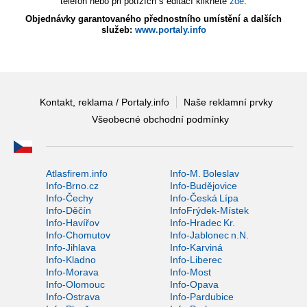
telefon nebo při potížích s editací klikněte
zde
.
Objednávky garantovaného přednostního umístění a dalších
služeb:
www.portaly.info
Kontakt, reklama / Portaly.info
Naše reklamní prvky
Všeobecné obchodní podmínky
Atlasfirem.info
Info-M. Boleslav
Info-Brno.cz
Info-Budějovice
Info-Čechy
Info-Česká Lípa
Info-Děčín
InfoFrýdek-Místek
Info-Havířov
Info-Hradec Kr.
Info-Chomutov
Info-Jablonec n.N.
Info-Jihlava
Info-Karviná
Info-Kladno
Info-Liberec
Info-Morava
Info-Most
Info-Olomouc
Info-Opava
Info-Ostrava
Info-Pardubice