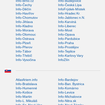
Info-Brno.cz
Info-Budějovice
Info-Čechy
Info-Česká Lípa
Info-Děčín
InfoFrýdek-Místek
Info-Havířov
Info-Hradec Kr.
Info-Chomutov
Info-Jablonec n.N.
Info-Jihlava
Info-Karviná
Info-Kladno
Info-Liberec
Info-Morava
Info-Most
Info-Olomouc
Info-Opava
Info-Ostrava
Info-Pardubice
Info-Plzeň
Info-Praha
Info-Přerov
Info-Prostějov
Info-Tábor
Info-Teplice
Info-Třebíč
Info-Karlovy Vary
Info-Vysočina
InfoZlín
Atlasfiriem.info
Info-Bardejov
Info-Bratislava
Info-Ban. Bystrica
Info-Humenné
Info-Komárno
Info-Košice
Info-Levice
Info-Martin
Info-Michalovce
Info-L. Mikuláš
Info-Nitra.sk